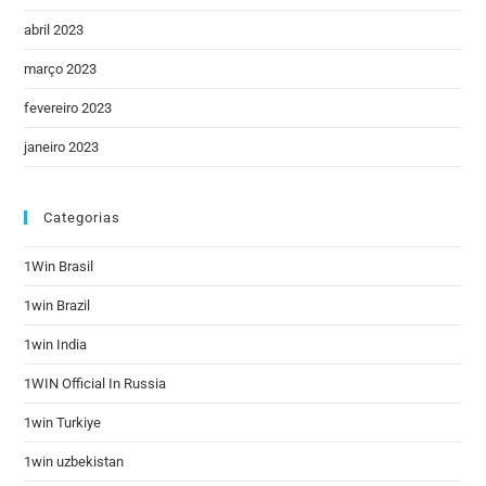
abril 2023
março 2023
fevereiro 2023
janeiro 2023
Categorias
1Win Brasil
1win Brazil
1win India
1WIN Official In Russia
1win Turkiye
1win uzbekistan