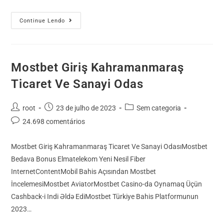
Continue Lendo
Mostbet Giriş Kahramanmaraş
Ticaret Ve Sanayi Odas
root
23 de julho de 2023
Sem categoria
24.698 comentários
Mostbet Giriş Kahramanmaraş Ticaret Ve Sanayi OdasıMostbet
Bedava Bonus Elmatelekom Yeni Nesil Fiber
InternetContentMobil Bahis Açısından Mostbet
İncelemesiMostbet AviatorMostbet Casino-da Oynamaq Üçün
Cashback-i Indi Əldə EdiMostbet Türkiye Bahis Platformunun
2023…