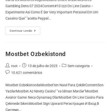
Gambling Dens 07 2024Content#10 Izzi On Line Casino –
Experimente Asi Como É Ser Very Important Personel Em Um
Cassino Que" "aceita Paypal…
Continue Lendo
Mostbet Ozbekistond
root
13 de julho de 2023
Sem categoria
10.621 comentários
Mostbet OzbekistondaMostbet'ten Nasıl Para ÇekilirContentSon
YazılarMostbet Az Ninety Casino" "və İdman Mərclər"Mostbet
Aviator Game: Necə Oynamaq OlarMostbet On Line Casino Para
Çekmede SıkıntıMostbet Sign Upward Регистрация И Вход В
Систему…