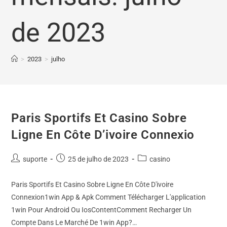
de 2023
>
2023
>
julho
Paris Sportifs Et Casino Sobre
Ligne En Côte D’ivoire Connexio
suporte
25 de julho de 2023
casino
Paris Sportifs Et Casino Sobre Ligne En Côte D'ivoire
Connexion1win App & Apk Comment Télécharger L'application
1win Pour Android Ou IosContentComment Recharger Un
Compte Dans Le Marché De 1win App?…