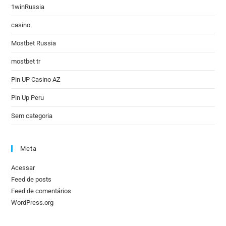
1winRussia
casino
Mostbet Russia
mostbet tr
Pin UP Casino AZ
Pin Up Peru
Sem categoria
Meta
Acessar
Feed de posts
Feed de comentários
WordPress.org