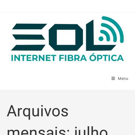
Menu
Arquivos
mensais: julho