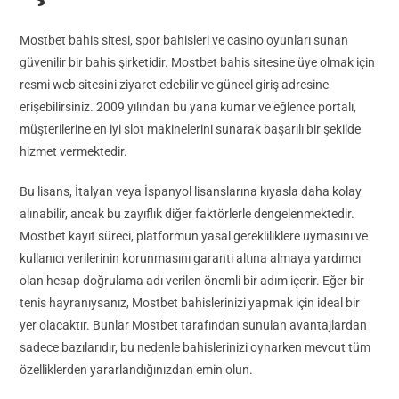
Mostbet bahis sitesi, spor bahisleri ve casino oyunları sunan
güvenilir bir bahis şirketidir. Mostbet bahis sitesine üye olmak için
resmi web sitesini ziyaret edebilir ve güncel giriş adresine
erişebilirsiniz. 2009 yılından bu yana kumar ve eğlence portalı,
müşterilerine en iyi slot makinelerini sunarak başarılı bir şekilde
hizmet vermektedir.
Bu lisans, İtalyan veya İspanyol lisanslarına kıyasla daha kolay
alınabilir, ancak bu zayıflık diğer faktörlerle dengelenmektedir.
Mostbet kayıt süreci, platformun yasal gerekliliklere uymasını ve
kullanıcı verilerinin korunmasını garanti altına almaya yardımcı
olan hesap doğrulama adı verilen önemli bir adım içerir. Eğer bir
tenis hayranıysanız, Mostbet bahislerinizi yapmak için ideal bir
yer olacaktır. Bunlar Mostbet tarafından sunulan avantajlardan
sadece bazılarıdır, bu nedenle bahislerinizi oynarken mevcut tüm
özelliklerden yararlandığınızdan emin olun.