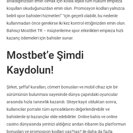
anladığınızdan emin olmak için kodla ilişkili tüm hüküm empieza
koşulları okuduğunuzdan emin olun. Promosyon kodları yalnızca
belirli spor bahisleri hizmetleri” “için geçerli olabilir, bu nedenle
kullanmadan önce gerekirse iki kez kontrol ettiğinizden emin olun.
Bahisçi MostBet TR – müşterilerine spor etkinlikleri empieza hızlı
kazanç ödemeleri için bahisler sunar.
Mostbet’e Şimdi
Kaydolun!
Şirket, şeffaf kuralları, cömert bonusları ve mobil cihaz için bir
sürümünün bulunması sayesinde dünya çapındaki oyuncular
arasında hızla tanınırlık kazandı. Siteye kayıt olduktan sonra,
kullanıcılar portalın tüm ayrıcalıklarını değerlendirebilir ve
bahislerde iyi kazançlar elde edebilirler. Online bahis ve online
casino dünyasında yerinizi aldığınız andan itibaren bu platformun
bonusları ve promosyon kodları vas?tas? ile daha da fazla