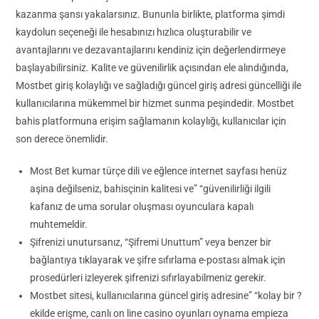
kazanma şansı yakalarsınız. Bununla birlikte, platforma şimdi
kaydolun seçeneği ile hesabınızı hızlıca oluşturabilir ve
avantajlarını ve dezavantajlarını kendiniz için değerlendirmeye
başlayabilirsiniz. Kalite ve güvenilirlik açısından ele alındığında,
Mostbet giriş kolaylığı ve sağladığı güncel giriş adresi güncelliği ile
kullanıcılarına mükemmel bir hizmet sunma peşindedir. Mostbet
bahis platformuna erişim sağlamanın kolaylığı, kullanıcılar için
son derece önemlidir.
Most Bet kumar türçe dili ve eğlence internet sayfası henüz
aşina değilseniz, bahisçinin kalitesi ve” “güvenilirliği ilgili
kafanız de uma sorular oluşması oyunculara kapalı
muhtemeldir.
Şifrenizi unutursanız, “Şifremi Unuttum” veya benzer bir
bağlantıya tıklayarak ve şifre sıfırlama e-postası almak için
prosedürleri izleyerek şifrenizi sıfırlayabilmeniz gerekir.
Mostbet sitesi, kullanıcılarına güncel giriş adresine” “kolay bir ?
ekilde erişme, canlı on line casino oyunları oynama empieza