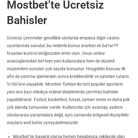
Mostbet’te Ücretsiz
Bahisler
Ücretsiz çevirmeler genellikle slotlarda empieza diğer casino
oyunlarında sunulur, bu nedenle bonus ararken en ba?ar?l?
fırsatları kontrol ettiğinizden emin olun. Onun online
avantajlarından biri hem yeni kullanıcılara hem de düzenli
müşterilere sunulan çok sayıda bonustur. Hoşgeldin bonusu ilk
afin de yatırma işleminden sonra kredilendirilir ve yatırılan tutarın
%100’üne ulaşabilir. Mostbet Türkiye‘de tüm popüler sporların
yanı sıra bazı oldukça orijinal disiplinlerde çevrimiçi bahisler
yapabilirsiniz. Futbol, ​​basketbol, ​​futsal, zaman tenisi ve daha pek
çok alanda turnuvalar vardır. Kullanıcılar için avantajı, sadece
uluslararası yarışmalara değil, aynı zamanda bölgesel düzeydeki
maçlara weil bahis oynayabilmenizdir.
Mostbet’te, başarılı olursa hemen hesabınıza çekilecek olan