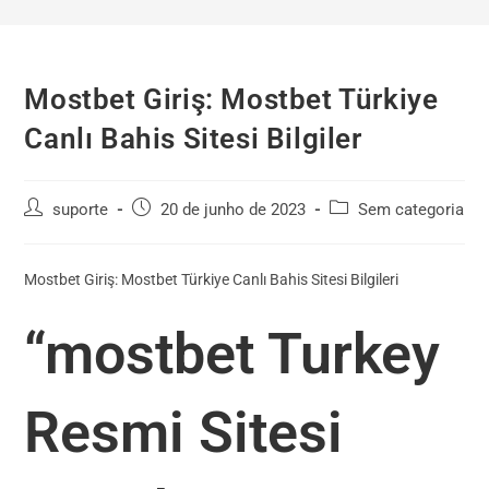
Mostbet Giriş: Mostbet Türkiye
Canlı Bahis Sitesi Bilgiler
suporte
20 de junho de 2023
Sem categoria
Mostbet Giriş: Mostbet Türkiye Canlı Bahis Sitesi Bilgileri
“mostbet Turkey
Resmi Sitesi