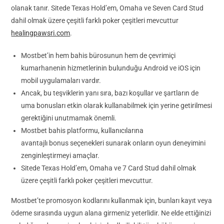
olanak tanır. Sitede Texas Hold’em, Omaha ve Seven Card Stud
dahil olmak üzere çeşitli farklı poker çeşitleri mevcuttur
healingpawsri.com
.
Mostbet’in hem bahis bürosunun hem de çevrimiçi
kumarhanenin hizmetlerinin bulunduğu Android ve iOS için
mobil uygulamaları vardır.
Ancak, bu teşviklerin yanı sıra, bazı koşullar ve şartların de
uma bonusları etkin olarak kullanabilmek için yerine getirilmesi
gerektiğini unutmamak önemli.
Mostbet bahis platformu, kullanıcılarına
avantajlı bonus seçenekleri sunarak onların oyun deneyimini
zenginleştirmeyi amaçlar.
Sitede Texas Hold’em, Omaha ve 7 Card Stud dahil olmak
üzere çeşitli farklı poker çeşitleri mevcuttur.
Mostbet’te promosyon kodlarını kullanmak için, bunları kayıt veya
ödeme sırasında uygun alana girmeniz yeterlidir. Ne elde ettiğinizi