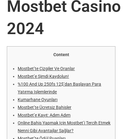
Mostbet Casino
2024
Content
Mostbet’te Çizgiler Ve Oranlar
Mostbet’e Şimdi Kaydolun!
%100 And Up 250fs 12$’dan Başlayan Para
Yatırma Işlemlerinde
Kumarhane Oyunları
Mostbet’te Ücretsiz Bahisler
Mostbet’e Kayıt: Adım Adım
Online Bahis Yapmak Için Mostbet’i Tercih Etmek
Nenni Gibi Avantajlar Sağlar?
Mostbet’te Ödül Puanları