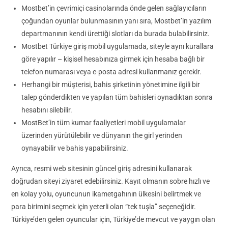
Mostbet’in çevrimiçi casinolarında önde gelen sağlayıcıların
çoğundan oyunlar bulunmasının yanı sıra, Mostbet’in yazılım
departmanının kendi ürettiği slotları da burada bulabilirsiniz.
Mostbet Türkiye giriş mobil uygulamada, siteyle aynı kurallara
göre yapılır – kişisel hesabınıza girmek için hesaba bağlı bir
telefon numarası veya e-posta adresi kullanmanız gerekir.
Herhangi bir müşterisi, bahis şirketinin yönetimine ilgili bir
talep gönderdikten ve yapılan tüm bahisleri oynadıktan sonra
hesabını silebilir.
MostBet’in tüm kumar faaliyetleri mobil uygulamalar
üzerinden yürütülebilir ve dünyanın the girl yerinden
oynayabilir ve bahis yapabilirsiniz.
Ayrıca, resmi web sitesinin güncel giriş adresini kullanarak
doğrudan siteyi ziyaret edebilirsiniz. Kayıt olmanın sobre hızlı ve
en kolay yolu, oyuncunun ikametgahının ülkesini belirtmek ve
para birimini seçmek için yeterli olan “tek tuşla” seçeneğidir.
Türkiye’den gelen oyuncular için, Türkiye’de mevcut ve yaygın olan