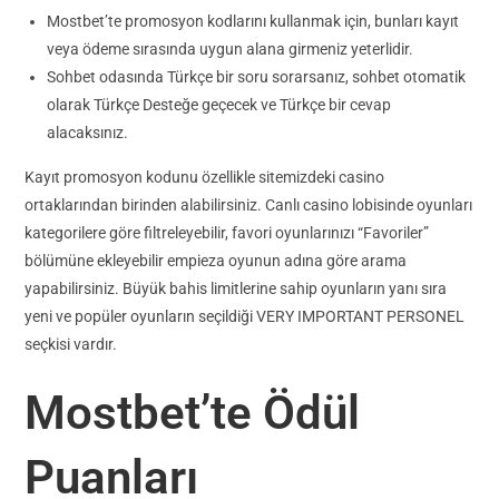
Mostbet’te promosyon kodlarını kullanmak için, bunları kayıt
veya ödeme sırasında uygun alana girmeniz yeterlidir.
Sohbet odasında Türkçe bir soru sorarsanız, sohbet otomatik
olarak Türkçe Desteğe geçecek ve Türkçe bir cevap
alacaksınız.
Kayıt promosyon kodunu özellikle sitemizdeki casino
ortaklarından birinden alabilirsiniz. Canlı casino lobisinde oyunları
kategorilere göre filtreleyebilir, favori oyunlarınızı “Favoriler”
bölümüne ekleyebilir empieza oyunun adına göre arama
yapabilirsiniz. Büyük bahis limitlerine sahip oyunların yanı sıra
yeni ve popüler oyunların seçildiği VERY IMPORTANT PERSONEL
seçkisi vardır.
Mostbet’te Ödül
Puanları