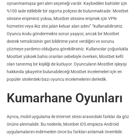
oynanmamışsa geri alım seçeneği vardır. Kaybedilen bahisler için
%100 iade edilebilir bir sigorta poliçesi de bulunmaktadır. Mostbet
sitesine erişiminiz yoksa, Mostbet sitesine erişmek için VPN
hizmetini veya ikiz site jalan keluar alan adını” “kullanabilirsiniz.
Oyuncu kodu göndermekte sorun yaşıyor, ancak bir Mostbet
destek temsilcisinin geri bildirime yanıt verdiğini ve sorunu
çözmeye yardımcı olduğunu görebilirsiniz. Kullanıcılar çoğunlukla
Mostbet yüksek bahis oranları sebebiyle överken, Mostbet kefil
olan tanınmış bir kişiliği de kutluyor. Oyuncuların MostBet işleyişi
hakkında şikayette bulunabileceği Mostbet incelemeleri için en
popüler sitelerdeki bazı oyuncu incelemelerini derledik.
Kumarhane Oyunları
Ayrıca, mobil uygulama ile internet sitesi arasındaki farklar da göz
önüne alınmalıdır. Bu nedenle, Mostbet iOS empieza Android
uygulamalarını indirmeden önce bu farkları anlamak önemlidir.