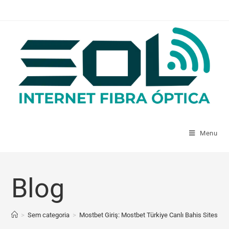
Menu
Blog
>
Sem categoria
>
Mostbet Giriş: Mostbet Türkiye Canlı Bahis Sitesi Bil