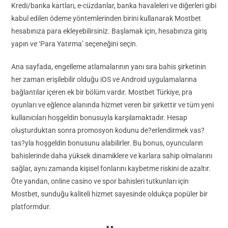
Kredi/banka kartları, e-cüzdanlar, banka havaleleri ve diğerleri gibi
kabul edilen ödeme yöntemlerinden birini kullanarak Mostbet
hesabınıza para ekleyebilirsiniz. Başlamak için, hesabınıza giriş
yapın ve ‘Para Yatırma’ seçeneğini seçin.
Ana sayfada, engelleme atlamalarının yanı sıra bahis şirketinin
her zaman erişilebilir olduğu iOS ve Android uygulamalarına
bağlantılar içeren ek bir bölüm vardır. Mostbet Türkiye, pra
oyunları ve eğlence alanında hizmet veren bir şirkettir ve tüm yeni
kullanıcıları hoşgeldin bonusuyla karşılamaktadır. Hesap
oluşturduktan sonra promosyon kodunu de?erlendirmek vas?
tas?yla hoşgeldin bonusunu alabilirler. Bu bonus, oyuncuların
bahislerinde daha yüksek dinamiklere ve karlara sahip olmalarını
sağlar, aynı zamanda kişisel fonlarını kaybetme riskini de azaltır.
Öte yandan, online casino ve spor bahisleri tutkunları için
Mostbet, sunduğu kaliteli hizmet sayesinde oldukça popüler bir
platformdur.