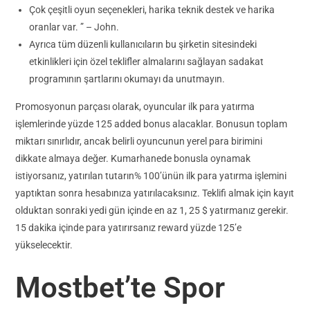
Çok çeşitli oyun seçenekleri, harika teknik destek ve harika
oranlar var. ” – John.
Ayrıca tüm düzenli kullanıcıların bu şirketin sitesindeki
etkinlikleri için özel teklifler almalarını sağlayan sadakat
programının şartlarını okumayı da unutmayın.
Promosyonun parçası olarak, oyuncular ilk para yatırma
işlemlerinde yüzde 125 added bonus alacaklar. Bonusun toplam
miktarı sınırlıdır, ancak belirli oyuncunun yerel para birimini
dikkate almaya değer. Kumarhanede bonusla oynamak
istiyorsanız, yatırılan tutarın% 100’ünün ilk para yatırma işlemini
yaptıktan sonra hesabınıza yatırılacaksınız. Teklifi almak için kayıt
olduktan sonraki yedi gün içinde en az 1, 25 $ yatırmanız gerekir.
15 dakika içinde para yatırırsanız reward yüzde 125’e
yükselecektir.
Mostbet’te Spor