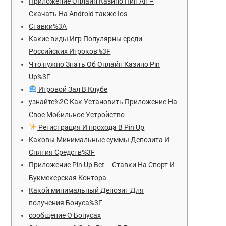
Приложение Онлайн Казино Пин Ап –
Скачать На Android также Ios
Ставки%3A
Какие виды Игр Популярны среди
Российских Игроков%3F
Что нужно Знать Об Онлайн Казино Pin
Up%3F
Игровой Зал В Клубе
узнайте%2C Как Установить Приложение На
Свое Мобильное Устройство
Регистрация И прохода В Pin Up
Каковы Минимальные суммы Депозита И
Снятия Средств%3F
Приложение Pin Up Bet – Ставки На Спорт И
Букмекерская Контора
Какой минимальный Депозит Для
получения Бонуса%3F
сообщение О Бонусах