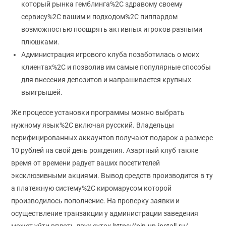
который рынка гемблинга%2C здравому своему
сервису%2C вашим и подходом%2C пиппардом
возможностью поощрять активных игроков разными
плюшками.
Администрация игрового клуба позаботилась о моих
клиентах%2C и позволив им самые популярные способы
для внесения депозитов и напрашивается крупных
выигрышей.
Же процессе установки программы можно выбрать
нужному язык%2C включая русский. Владельцы
верифицированных аккаунтов получают подарок а размере
10 рублей на свой день рождения. Азартный клуб также
время от времени радует ваших посетителей
эксклюзивными акциями. Вывод средств производится в ту
а платежную систему%2C киромарусом которой
производилось пополнение. На проверку заявки и
осуществление транзакции у администрации заведения