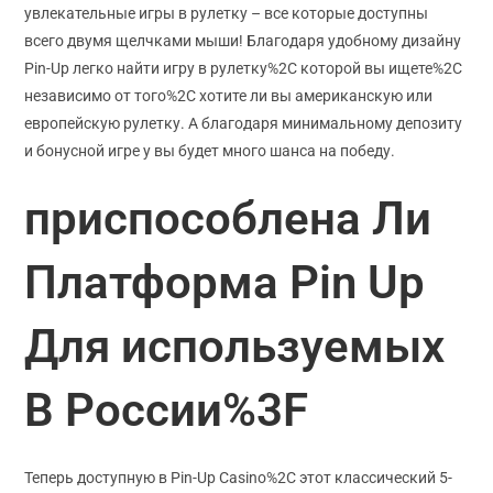
увлекательные игры в рулетку – все которые доступны
всего двумя щелчками мыши! Благодаря удобному дизайну
Pin-Up легко найти игру в рулетку%2C которой вы ищете%2C
независимо от того%2C хотите ли вы американскую или
европейскую рулетку. А благодаря минимальному депозиту
и бонусной игре у вы будет много шанса на победу.
приспособлена Ли
Платформа Pin Up
Для используемых
В России%3F
Теперь доступную в Pin-Up Casino%2C этот классический 5-