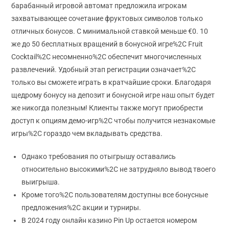
барабанный игровой автомат предложила игрокам
захватывающее сочетание фруктовых символов только
отличных бонусов. С минимальной ставкой меньше €0. 10
же до 50 бесплатных вращений в бонусной игре%2C Fruit
Cocktail%2C несомненно%2C обеспечит многочисленных
развлечений. Удобный этап регистрации означает%2C
только вы сможете играть в кратчайшие сроки. Благодаря
щедрому бонусу на депозит и бонусной игре наш опыт будет
же никогда полезным! Клиенты также могут приобрести
доступ к опциям демо-игр%2C чтобы получится незнакомые
игры%2C гораздо чем вкладывать средства.
Однако требования по отыгрышу оставались
относительно высокими%2C не затрудняло вывод твоего
выигрыша.
Кроме того%2C пользователям доступны все бонусные
предложения%2C акции и турниры.
В 2024 году онлайн казино Pin Up остается номером