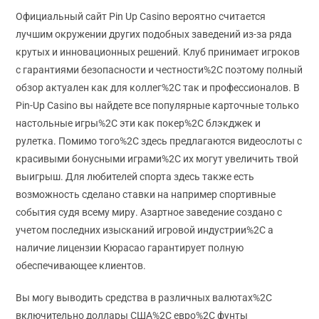
Официальный сайт Pin Up Casino вероятно считается
лучшим окружении других подобных заведений из-за ряда
крутых и инновационных решений. Клуб принимает игроков
с гарантиями безопасности и честности%2C поэтому полный
обзор актуален как для коллег%2C так и профессионалов. В
Pin-Up Casino вы найдете все популярные карточные только
настольные игры%2C эти как покер%2C блэкджек и
рулетка. Помимо того%2C здесь предлагаются видеослоты с
красивыми бонусными играми%2C их могут увеличить твой
выигрыш. Для любителей спорта здесь также есть
возможность сделано ставки на например спортивные
события судя всему миру. Азартное заведение создано с
учетом последних изысканий игровой индустрии%2C а
наличие лицензии Кюрасао гарантирует полную
обеспечивающее клиентов.
Вы могу выводить средства в различных валютах%2C
включительно доллары США%2C евро%2C фунты