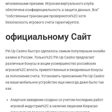
мгновенными призами. Игрокам виртуального клуба
обеспечена конфиденциальность а защита данных. Все”
“собственные транзакции проверяются%2C хотя
безопасность игрового счета гарантируется.
официальному Сайт
Pin Up Casino быстро сделалось самым популярным онлайн-
казино в России. Только%2C Pin Up Casino предлагает
различные бонусы и акции усовершенство российских
игроков%2C вплоть приветственные и ежедневные бонусы
за пополнение счета. Установить приложение Pin-Up Casino
на ваше мобильное устройство еще никогда даже было так
как.
Азартное заведение создано со учетом последних работ
игровой индустрии%2C а наличие лицензии Кюрасао