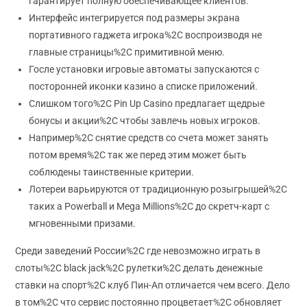
гарантирует полную обеспечивающее клиентов.
Интерфейс интегрируется под размеры экрана
портативного гаджета игрока%2C воспроизводя не
главные страницы%2C примитивной меню.
Госле установки игровые автоматы запускаются с
посторонней иконки казино а списке приложений.
Слишком того%2C Pin Up Casino предлагает щедрые
бонусы и акции%2C чтобы завлечь новых игроков.
Например%2C снятие средств со счета может занять
потом время%2C так же перед этим может быть
соблюдены таинственные критерии.
Лотереи варьируются от традиционную розыгрышей%2C
таких а Powerball и Mega Millions%2C до скретч-карт с
мгновенными призами.
Среди заведений России%2C где невозможно играть в
слоты%2C black jack%2C рулетки%2C делать денежные
ставки на спорт%2C клуб Пин-Ап отличается чем всего. Дело
в том%2C что сервис постоянно процветает%2C обновляет