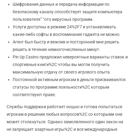
Шифрование данных и передача информации по
безопасному каналу способствует защите компьютера
пользователя” “ото вирусных программ.
Услуги доступны в режиме 24%2F7 и устанавливать
какие-либо софты в воспоминание гаджета не можно.
Агент был быстр и вежлив и посторонней мне решить
решить в течение немногочисленных минут.
Pin Up Casino предложил невероятные варианты ставок и
спортивные книги%2C чтобы вы могли получить
максимальную отдачу от своего игрового опыта.
Постоянной активным игрокам в деньги присваиваются
статусы по программе лояльности%2C которым
соответствуют праве.
Службы поддержки работает нощно и готова попытаться
игрокам в решении любых вопросов%2C со которыми они
может столкнуться. Однако замолвленного один закон на
не запрещает азартные игры%2C и все международные