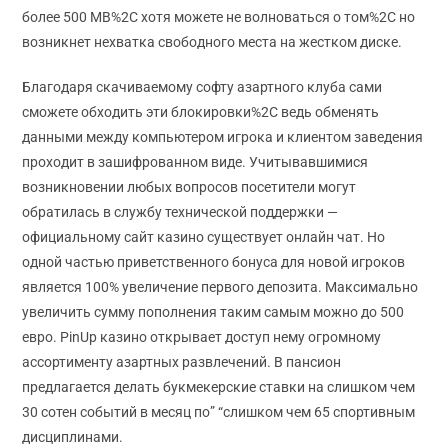
более 500 MB%2C хотя можете не волноваться о том%2C но
возникнет нехватка свободного места на жестком диске.
Благодаря скачиваемому софту азартного клуба сами
сможете обходить эти блокировки%2C ведь обменять
данными между компьютером игрока и клиентом заведения
проходит в зашифрованном виде. Учитывавшимися
возникновении любых вопросов посетители могут
обратилась в службу технической поддержки —
официальному сайт казино существует онлайн чат. Но
одной частью приветственного бонуса для новой игроков
является 100% увеличение первого депозита. Максимально
увеличить сумму пополнения таким самым можно до 500
евро. PinUp казино открывает доступ нему огромному
ассортименту азартных развлечений. В пансион
предлагается делать букмекерские ставки на слишком чем
30 сотен событий в месяц по” “слишком чем 65 спортивным
дисциплинами.