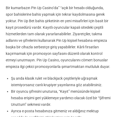
Bir kumarbazın Pin Up Casino’da” “açık bir hesabı olduğunda,
spor bahislerine bahis yapmak için tekrar kaydolmasına gerek
yoktur. Pin Up Bet bahis şirketinin en yeni misafirleri için basit bir
kayıt prosedürü vardır. Kayıtlı oyuncular kapalı sitedeki çeşitli
hizmetlerden tam olarak yararlanabilirler. Ziyaretçiler, takma
adlarını ve şifrelerini kullanarak Pin Up kişisel hesabına empieza
başka bir cihazla serbestçe giriş yapabilirler. Kârlı fırsatları
kaçırmamak için promosyon sayfasını düzenli olarak kontrol
etmeyi unutmayın. Pin Up Casino, oyuncularını cömert bonuslar
empieza ilgi çekici promosyonlarla şımartmaktan mutluluk duyar.
Şu anda klasik rulet ve blackjack çeşitleriyle uğraşmak
istemiyorsanız canlı krupiyer yayınlarına göz atabilirsiniz.
Bir oyuncu şifresini unutursa, “Kayıt” menüsünde kişisel
hesaba erişimi geri yüklemeye yardımcı olacak özel bir “Şifremi
Unuttum” sekmesi vardır.
Ayrıca e-posta hesabınıza gitmeniz ve aldığınız mektup