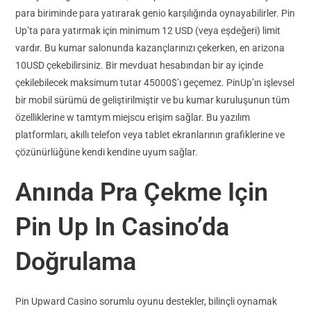
para biriminde para yatırarak genio karşılığında oynayabilirler. Pin
Up’ta para yatırmak için minimum 12 USD (veya eşdeğeri) limit
vardır. Bu kumar salonunda kazançlarınızı çekerken, en arizona
10USD çekebilirsiniz. Bir mevduat hesabından bir ay içinde
çekilebilecek maksimum tutar 45000$’ı geçemez. PinUp’ın işlevsel
bir mobil sürümü de geliştirilmiştir ve bu kumar kuruluşunun tüm
özelliklerine w tamtym miejscu erişim sağlar. Bu yazılım
platformları, akıllı telefon veya tablet ekranlarının grafiklerine ve
çözünürlüğüne kendi kendine uyum sağlar.
Anında Pra Çekme Için
Pin Up In Casino’da
Doğrulama
Pin Upward Casino sorumlu oyunu destekler, bilinçli oynamak