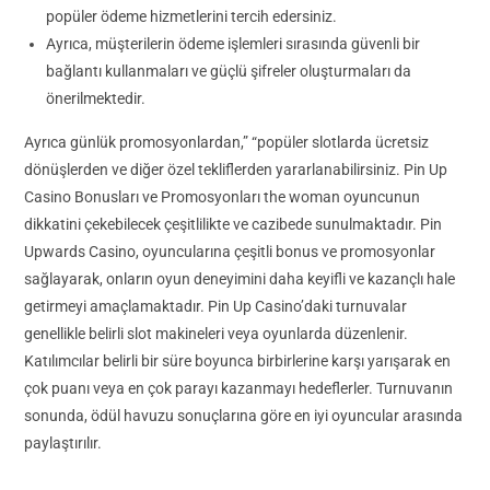
popüler ödeme hizmetlerini tercih edersiniz.
Ayrıca, müşterilerin ödeme işlemleri sırasında güvenli bir
bağlantı kullanmaları ve güçlü şifreler oluşturmaları da
önerilmektedir.
Ayrıca günlük promosyonlardan,” “popüler slotlarda ücretsiz
dönüşlerden ve diğer özel tekliflerden yararlanabilirsiniz. Pin Up
Casino Bonusları ve Promosyonları the woman oyuncunun
dikkatini çekebilecek çeşitlilikte ve cazibede sunulmaktadır. Pin
Upwards Casino, oyuncularına çeşitli bonus ve promosyonlar
sağlayarak, onların oyun deneyimini daha keyifli ve kazançlı hale
getirmeyi amaçlamaktadır. Pin Up Casino’daki turnuvalar
genellikle belirli slot makineleri veya oyunlarda düzenlenir.
Katılımcılar belirli bir süre boyunca birbirlerine karşı yarışarak en
çok puanı veya en çok parayı kazanmayı hedeflerler. Turnuvanın
sonunda, ödül havuzu sonuçlarına göre en iyi oyuncular arasında
paylaştırılır.