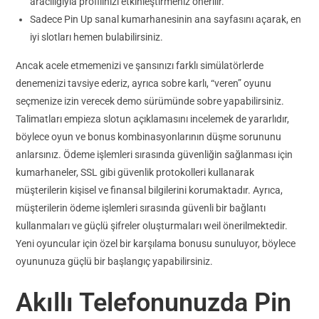
aracılığıyla profilinizi etkinleştirmeniz önerilir.
Sadece Pin Up sanal kumarhanesinin ana sayfasını açarak, en
iyi slotları hemen bulabilirsiniz.
Ancak acele etmemenizi ve şansınızı farklı simülatörlerde
denemenizi tavsiye ederiz, ayrıca sobre karlı, “veren” oyunu
seçmenize izin verecek demo sürümünde sobre yapabilirsiniz.
Talimatları empieza slotun açıklamasını incelemek de yararlıdır,
böylece oyun ve bonus kombinasyonlarının düşme sorununu
anlarsınız. Ödeme işlemleri sırasında güvenliğin sağlanması için
kumarhaneler, SSL gibi güvenlik protokolleri kullanarak
müşterilerin kişisel ve finansal bilgilerini korumaktadır. Ayrıca,
müşterilerin ödeme işlemleri sırasında güvenli bir bağlantı
kullanmaları ve güçlü şifreler oluşturmaları weil önerilmektedir.
Yeni oyuncular için özel bir karşılama bonusu sunuluyor, böylece
oyununuza güçlü bir başlangıç yapabilirsiniz.
Akıllı Telefonunuzda Pin