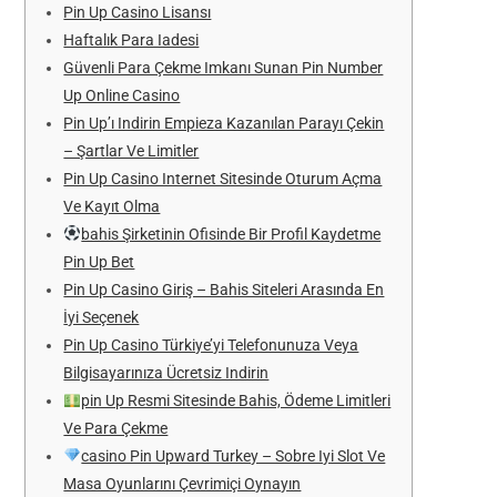
Pin Up Casino Lisansı
Haftalık Para Iadesi
Güvenli Para Çekme Imkanı Sunan Pin Number
Up Online Casino
Pin Up’ı Indirin Empieza Kazanılan Parayı Çekin
– Şartlar Ve Limitler
Pin Up Casino Internet Sitesinde Oturum Açma
Ve Kayıt Olma
bahis Şirketinin Ofisinde Bir Profil Kaydetme
Pin Up Bet
Pin Up Casino Giriş – Bahis Siteleri Arasında En
İyi Seçenek
Pin Up Casino Türkiye’yi Telefonunuza Veya
Bilgisayarınıza Ücretsiz Indirin
pin Up Resmi Sitesinde Bahis, Ödeme Limitleri
Ve Para Çekme
casino Pin Upward Turkey – Sobre Iyi Slot Ve
Masa Oyunlarını Çevrimiçi Oynayın