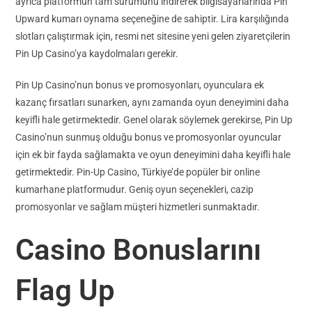
ayrıca platformun tam sürümünü indirerek bilgisayarlarında Pin
Upward kumarı oynama seçeneğine de sahiptir. Lira karşılığında
slotları çalıştırmak için, resmi net sitesine yeni gelen ziyaretçilerin
Pin Up Casino’ya kaydolmaları gerekir.
Pin Up Casino’nun bonus ve promosyonları, oyunculara ek
kazanç fırsatları sunarken, aynı zamanda oyun deneyimini daha
keyifli hale getirmektedir. Genel olarak söylemek gerekirse, Pin Up
Casino’nun sunmuş olduğu bonus ve promosyonlar oyuncular
için ek bir fayda sağlamakta ve oyun deneyimini daha keyifli hale
getirmektedir. Pin-Up Casino, Türkiye’de popüler bir online
kumarhane platformudur. Geniş oyun seçenekleri, cazip
promosyonlar ve sağlam müşteri hizmetleri sunmaktadır.
Casino Bonuslarını
Flag Up