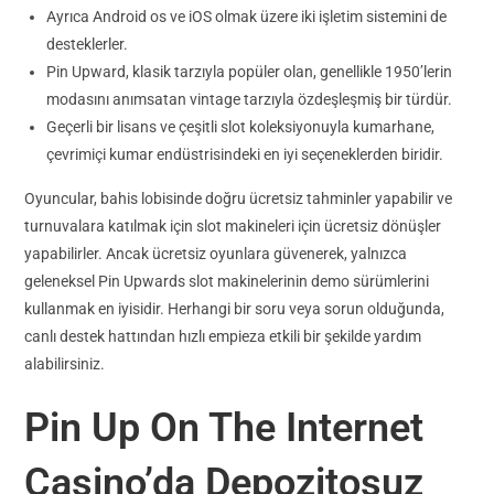
Ayrıca Android os ve iOS olmak üzere iki işletim sistemini de
desteklerler.
Pin Upward, klasik tarzıyla popüler olan, genellikle 1950’lerin
modasını anımsatan vintage tarzıyla özdeşleşmiş bir türdür.
Geçerli bir lisans ve çeşitli slot koleksiyonuyla kumarhane,
çevrimiçi kumar endüstrisindeki en iyi seçeneklerden biridir.
Oyuncular, bahis lobisinde doğru ücretsiz tahminler yapabilir ve
turnuvalara katılmak için slot makineleri için ücretsiz dönüşler
yapabilirler. Ancak ücretsiz oyunlara güvenerek, yalnızca
geleneksel Pin Upwards slot makinelerinin demo sürümlerini
kullanmak en iyisidir. Herhangi bir soru veya sorun olduğunda,
canlı destek hattından hızlı empieza etkili bir şekilde yardım
alabilirsiniz.
Pin Up On The Internet
Casino’da Depozitosuz