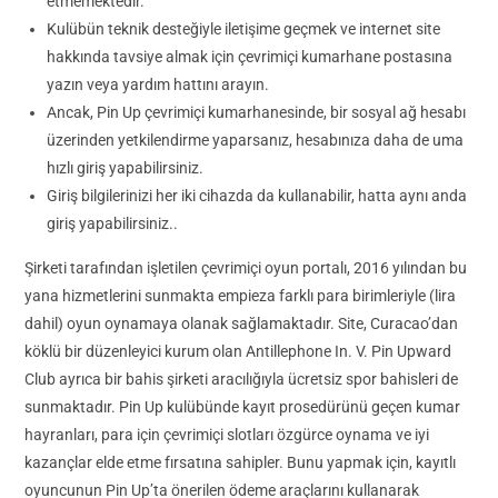
etmemektedir.
Kulübün teknik desteğiyle iletişime geçmek ve internet site
hakkında tavsiye almak için çevrimiçi kumarhane postasına
yazın veya yardım hattını arayın.
Ancak, Pin Up çevrimiçi kumarhanesinde, bir sosyal ağ hesabı
üzerinden yetkilendirme yaparsanız, hesabınıza daha de uma
hızlı giriş yapabilirsiniz.
Giriş bilgilerinizi her iki cihazda da kullanabilir, hatta aynı anda
giriş yapabilirsiniz..
Şirketi tarafından işletilen çevrimiçi oyun portalı, 2016 yılından bu
yana hizmetlerini sunmakta empieza farklı para birimleriyle (lira
dahil) oyun oynamaya olanak sağlamaktadır. Site, Curacao’dan
köklü bir düzenleyici kurum olan Antillephone In. V. Pin Upward
Club ayrıca bir bahis şirketi aracılığıyla ücretsiz spor bahisleri de
sunmaktadır. Pin Up kulübünde kayıt prosedürünü geçen kumar
hayranları, para için çevrimiçi slotları özgürce oynama ve iyi
kazançlar elde etme fırsatına sahipler. Bunu yapmak için, kayıtlı
oyuncunun Pin Up’ta önerilen ödeme araçlarını kullanarak