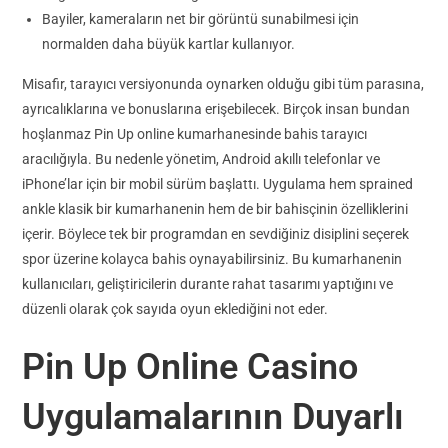
Bayiler, kameraların net bir görüntü sunabilmesi için
normalden daha büyük kartlar kullanıyor.
Misafir, tarayıcı versiyonunda oynarken olduğu gibi tüm parasına,
ayrıcalıklarına ve bonuslarına erişebilecek. Birçok insan bundan
hoşlanmaz Pin Up online kumarhanesinde bahis tarayıcı
aracılığıyla. Bu nedenle yönetim, Android akıllı telefonlar ve
iPhone’lar için bir mobil sürüm başlattı. Uygulama hem sprained
ankle klasik bir kumarhanenin hem de bir bahisçinin özelliklerini
içerir. Böylece tek bir programdan en sevdiğiniz disiplini seçerek
spor üzerine kolayca bahis oynayabilirsiniz. Bu kumarhanenin
kullanıcıları, geliştiricilerin durante rahat tasarımı yaptığını ve
düzenli olarak çok sayıda oyun eklediğini not eder.
Pin Up Online Casino
Uygulamalarının Duyarlı